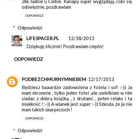
JAk ładnie u Ciebie. Kanapy super wyglądają, robi się
odświętnie. pozdrawiam
ODPOWIEDZ
Odpowiedzi
LIFESPACER.PL
12/18/2013
Dziękuję ślicznie! Pozdrawiam ciepło!
ODPOWIEDZ
PODBEZCHMURNYMNIEBEM
12/17/2013
Będziesz baaardzo zadowolona z fotela i sof :-)) Ja
mam skromnie , tylko jeden fotel ,ale uwielbiam w nim
siadac z dobrą książką , z drutami .. pełen relaks i ta
miękkość ! :-)) A wianek jest super :-)) Szkoda ,że ja nie
mam takich skarpecioch !
ODPOWIEDZ
Odpowiedzi