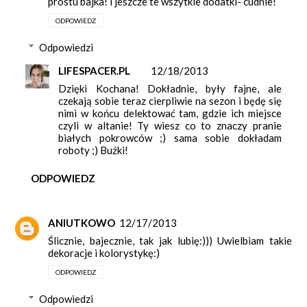
prostu bajka! i jeszcze te wszytkie dodatki- cudnie!
ODPOWIEDZ
Odpowiedzi
LIFESPACER.PL
12/18/2013
Dzięki Kochana! Dokładnie, były fajne, ale
czekają sobie teraz cierpliwie na sezon i będę się
nimi w końcu delektować tam, gdzie ich miejsce
czyli w altanie! Ty wiesz co to znaczy pranie
białych pokrowców ;) sama sobie dokładam
roboty ;) Buźki!
ODPOWIEDZ
ANIUTKOWO
12/17/2013
Ślicznie, bajecznie, tak jak lubię:))) Uwielbiam takie
dekoracje i kolorystykę:)
ODPOWIEDZ
Odpowiedzi