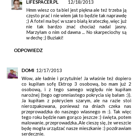
LIFESPACER.PL
12/18/2013
Hmm wiesz co ta biel jest piękna ale też trzeba ją
często prać i nie wiem jak to będzie tak naprawdę
;) A fotel ma być w szaro białą krateczkę, więc już
nie tak bardzo znać chociaż nadal jasny.
Marzyłam o nim od dawna ... No skarpeciochy są
w dechę ;) Buziaki!
ODPOWIEDZ
DOMI
12/17/2013
Wow, ale ładnie i przytulnie! Ja właśnie też dopiero
co kupiłam sofę Ektrop 3 osobową, bo mam już 2
osobową, i z tego samego względu nie kupiłam
narożnej (tego ogromniastego pokrycia się bałam :)).
Ja kupiłam z pokryciem szarym, ale na razie stoi
nierozpakowana, ponieważ na dniach czeka nas
przeprowadzka do naszego wlasnego m :). Tak więc
tego roku będzie nam gorąco jeszcze :) święta, potem
malowanie, przeprowadzka..Ale cieszę się, że wreszcie
będę mogła urządzać nasze mieszkanie :) pozdrawiam
serdecznie.