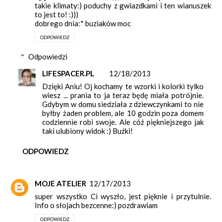
takie klimaty:) poduchy z gwiazdkami i ten wianuszek
to jest to! :)))
dobrego dnia:* buziaków moc
ODPOWIEDZ
Odpowiedzi
LIFESPACER.PL
12/18/2013
Dzięki Aniu! Oj kochamy te wzorki i kolorki tylko
wiesz ... prania to ja teraz będę miała potrójnie.
Gdybym w domu siedziała z dziewczynkami to nie
byłby żaden problem, ale 10 godzin poza domem
codziennie robi swoje. Ale cóż piękniejszego jak
taki ulubiony widok :) Buźki!
ODPOWIEDZ
MOJE ATELIER
12/17/2013
super wszystko Ci wyszło, jest pięknie i przytulnie.
Info o słojach bezcenne:) pozdrawiam
ODPOWIEDZ