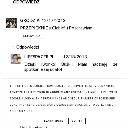
ODPOWIEDZ
GRODZIA
12/17/2013
PRZEPIĘKNIE u Ciebie!:) Pozdrawiam
ODPOWIEDZ
Odpowiedzi
LIFESPACER.PL
12/18/2013
Dzięki Iwonko! Buźki! Mam nadzieję, że
spotkanie się udało!
ODPOWIEDZ
THIS SITE USES COOKIES FROM GOOGLE TO DELIVER ITS SERVICES AND TO
ANALYZE TRAFFIC. YOUR IP ADDRESS AND USER-AGENT ARE SHARED WITH
ANNA SĘKULSKA FOTOGRAFIA
12/17/2013
GOOGLE ALONG WITH PERFORMANCE AND SECURITY METRICS TO ENSURE
QUALITY OF SERVICE, GENERATE USAGE STATISTICS, AND TO DETECT AND
Pięknie tam masz u siebie! Poduchy są cudne!
Uwielbiam! :)
ADDRESS ABUSE.
Twój salon to takie moje małe marzenie ale ja się
LEARN MORE
GOT IT
chyba nie odważę na białe ściany ;)
Pozdrawiam :)