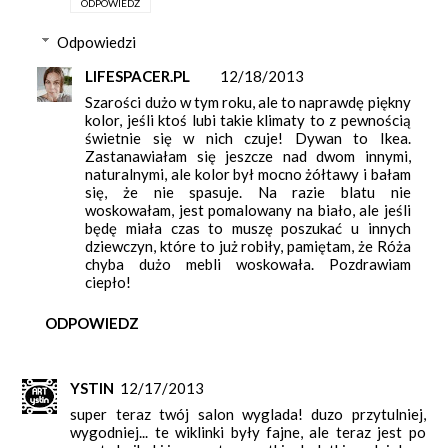
ODPOWIEDZ
Odpowiedzi
LIFESPACER.PL
12/18/2013
Szarości dużo w tym roku, ale to naprawdę piękny
kolor, jeśli ktoś lubi takie klimaty to z pewnością
świetnie się w nich czuje! Dywan to Ikea.
Zastanawiałam się jeszcze nad dwom innymi,
naturalnymi, ale kolor był mocno żółtawy i bałam
się, że nie spasuje. Na razie blatu nie
woskowałam, jest pomalowany na biało, ale jeśli
będę miała czas to muszę poszukać u innych
dziewczyn, które to już robiły, pamiętam, że Róża
chyba dużo mebli woskowała. Pozdrawiam
ciepło!
ODPOWIEDZ
YSTIN
12/17/2013
super teraz twój salon wyglada! duzo przytulniej,
wygodniej... te wiklinki były fajne, ale teraz jest po