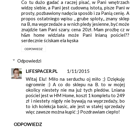
Co tu dużo gadać a raczej pisać, w Pani wnętrzach
widzę siebie, a Pani jest cudowną istotą, pisze Pani w
prosty, pozbawiony nadęcia sposób i za Panią cenię. A
propos ostatniego wpisu ,, grube sploty,, znany sklep
na B, ma wyprzedaże a w nich pledy jesienne, być może
znajdzie tam Pani szary. cena 20zł. Mam proźbę cz w
h&m home widziała może Pani lnianą pościel??
serdecznie ściskam ela kęska
ODPOWIEDZ
Odpowiedzi
LIFESPACER.PL
1/11/2015
Witaj Elu! Miło na serduchu oj miło ;) Dziękuję
ogromnie :) A co do sklepu na B. to w mojej
okolicy niestety nie ma już tych pledów. Lniana
pościel jest w HM Home, koszt 1 kompletu to 249
zł i niestety nigdy nie bywają na wyprzedaży, bo
to ich kolekcja basic, ale jest w stałej sprzedaży
więc zawsze można kupić ;) Pozdrawiam ciepło!
ODPOWIEDZ