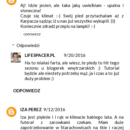
Aj! Idzie jesień, ale taka jaką uwielbiam - upalna i
słoneczna!
Czuje się klimat :-) Swój pled przytachałam aż z
Karpacza sądząc iż u nas już wszystko wykupili :)))
Koniecznie zdradź przepis na lampki! :-)
ODPOWIEDZ
Odpowiedzi
LIFESPACER.PL
9/20/2016
Ha to miałaś farta, ale wiesz, te pledy to hit tego
sezonu u blogerek wnętrzarskich ;) Tutorial
będzie ale niestety potrzeby mąż, ja i czas a to już
duży problem ;)
ODPOWIEDZ
IZA PEREZ
9/12/2016
Iza jest pięknie i i rąk w klimacie babiego lata. A na
futerał z zarowkami czekam. Mam duże
zapotrzebowanie w Starachowicach na tkie i raczej