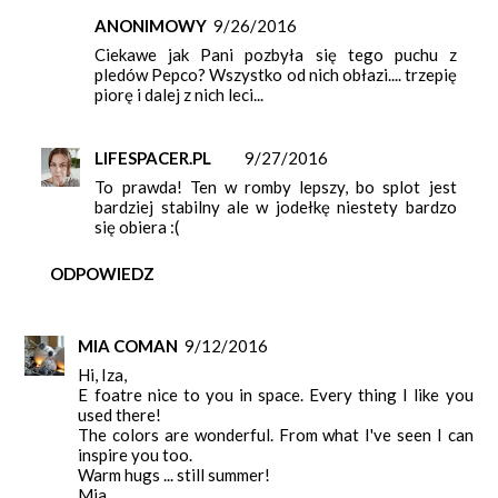
ANONIMOWY
9/26/2016
Ciekawe jak Pani pozbyła się tego puchu z
pledów Pepco? Wszystko od nich obłazi.... trzepię
piorę i dalej z nich leci...
LIFESPACER.PL
9/27/2016
To prawda! Ten w romby lepszy, bo splot jest
bardziej stabilny ale w jodełkę niestety bardzo
się obiera :(
ODPOWIEDZ
MIA COMAN
9/12/2016
Hi, Iza,
E foatre nice to you in space. Every thing I like you
used there!
The colors are wonderful. From what I've seen I can
inspire you too.
Warm hugs ... still summer!
Mia