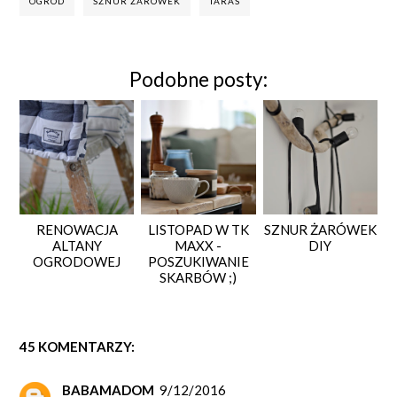
OGRÓD
SZNUR ŻARÓWEK
TARAS
Podobne posty:
RENOWACJA
LISTOPAD W TK
SZNUR ŻARÓWEK
ALTANY
MAXX -
DIY
OGRODOWEJ
POSZUKIWANIE
SKARBÓW ;)
45 KOMENTARZY:
BABAMADOM
9/12/2016