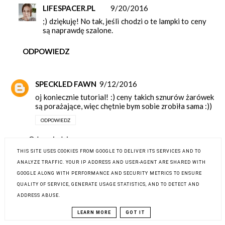
LIFESPACER.PL
9/20/2016
;) dziękuję! No tak, jeśli chodzi o te lampki to ceny
są naprawdę szalone.
ODPOWIEDZ
SPECKLED FAWN
9/12/2016
oj koniecznie tutorial! :) ceny takich sznurów żarówek
są porażające, więc chętnie bym sobie zrobiła sama :))
ODPOWIEDZ
Odpowiedzi
THIS SITE USES COOKIES FROM GOOGLE TO DELIVER ITS SERVICES AND TO
LIFESPACER.PL
9/20/2016
ANALYZE TRAFFIC. YOUR IP ADDRESS AND USER-AGENT ARE SHARED WITH
Zgadzam się, porażające! Zrobimy na pewno
GOOGLE ALONG WITH PERFORMANCE AND SECURITY METRICS TO ENSURE
tylko niestety musimy znaleźć trochę czasu ...
QUALITY OF SERVICE, GENERATE USAGE STATISTICS, AND TO DETECT AND
ADDRESS ABUSE.
ODPOWIEDZ
LEARN MORE
GOT IT