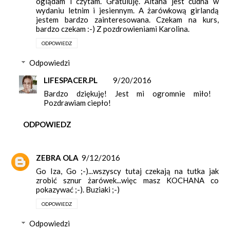
oglądam i czytam. Gratuluję. Altana jest cudna w
wydaniu letnim i jesiennym. A żarówkową girlandą
jestem bardzo zainteresowana. Czekam na kurs,
bardzo czekam :-) Z pozdrowieniami Karolina.
ODPOWIEDZ
Odpowiedzi
LIFESPACER.PL
9/20/2016
Bardzo dziękuję! Jest mi ogromnie miło!
Pozdrawiam ciepło!
ODPOWIEDZ
ZEBRA OLA
9/12/2016
Go Iza, Go ;-)...wszyscy tutaj czekają na tutka jak
zrobić sznur żarówek...więc masz KOCHANA co
pokazywać ;-). Buziaki ;-)
ODPOWIEDZ
Odpowiedzi